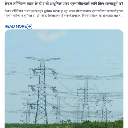
केबल टर्मिनेसन टावर के हो र यो आधुनिक पावर प्रणालीहरूको लागि किन महत्त्वपूर्ण छ?
केबल टर्मिनेशन टावर एक प्रमुख पूर्वाधार घटक हो जुन उच्च-भोल्टेज पावर ट्रान्समिशन प्रणालीहरूमा
प्रयोग गरिन्छ र भूमिगत वा ओभरहेड केबलहरूलाई सबस्टेशनहरू, स्विचयार्डहरू, वा ओभरहेड लाइन
प्रणालीहरूमा सुरक्षित रूपमा समाप्त गर्न र ट्रान्जिसन गर्न प्रयोग गरिन्छ। यसले विद्युतीय इन्सुलेशन,
मेकानिकल स्थिरता, र विद्युत वितरण नेटवर्कहरूमा परिचालन सुरक्षा सुनिश्चित गर्न महत्त्वपूर्ण भूमिका
READ MORE
खेल्छ। विश्वव्यापी उर्जाको माग बढ्दै गएको र नवीकरणीय एकीकरण विस्तार हुँदै जाँदा, भरपर्दो केबल
टर्मिनेशन प्रणालीको महत्त्व अझ महत्त्वपूर्ण हुन्छ।