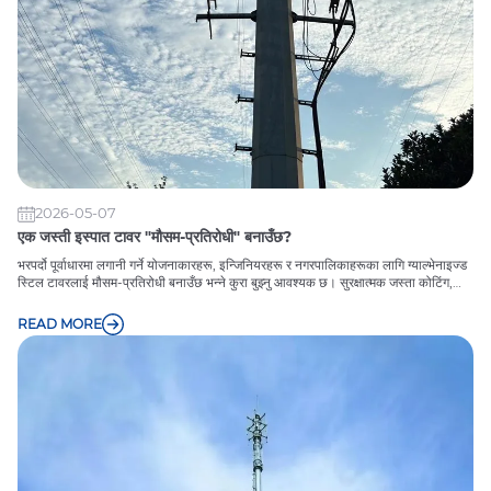
2026-05-07
एक जस्ती इस्पात टावर "मौसम-प्रतिरोधी" बनाउँछ?
भरपर्दो पूर्वाधारमा लगानी गर्ने योजनाकारहरू, इन्जिनियरहरू र नगरपालिकाहरूका लागि ग्याल्भेनाइज्ड
स्टिल टावरलाई मौसम-प्रतिरोधी बनाउँछ भन्ने कुरा बुझ्नु आवश्यक छ। सुरक्षात्मक जस्ता कोटिंग,
उच्च-गुणस्तरको स्टील, र विचारशील संरचनात्मक डिजाइनको संयोजनले टावरहरूलाई तटीय आँधी,
औद्योगिक प्रदूषण, र सुरक्षा वा कार्यसम्पादनको त्याग नगरी दीर्घकालीन जोखिम सहन अनुमति दिन्छ।
READ MORE