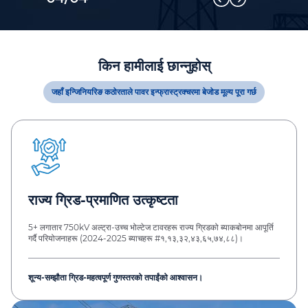
किन हामीलाई छान्नुहोस्
जहाँ इन्जिनियरिङ कठोरताले पावर इन्फ्रास्ट्रक्चरमा बेजोड मूल्य पूरा गर्छ
राज्य ग्रिड-प्रमाणित उत्कृष्टता
5+ लगातार 750kV अल्ट्रा-उच्च भोल्टेज टावरहरू राज्य ग्रिडको ब्याकबोनमा आपूर्ति
गर्दै परियोजनाहरू (2024-2025 ब्याचहरू #१,१३,३२,४३,६५,७४,८८)।
शून्य-सम्झौता ग्रिड-महत्वपूर्ण गुणस्तरको तपाईंको आश्वासन।