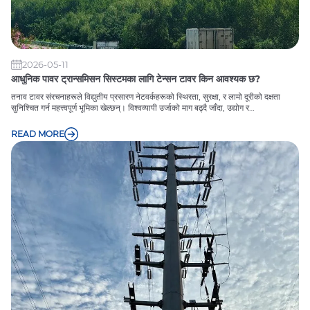
2026-05-11
आधुनिक पावर ट्रान्समिसन सिस्टमका लागि टेन्सन टावर किन आवश्यक छ?
तनाव टावर संरचनाहरूले विद्युतीय प्रसारण नेटवर्कहरूको स्थिरता, सुरक्षा, र लामो दूरीको दक्षता
सुनिश्चित गर्न महत्त्वपूर्ण भूमिका खेल्छन्। विश्वव्यापी उर्जाको माग बढ्दै जाँदा, उद्योग र
उपयोगिताहरूलाई मेकानिकल तनाव, वातावरणीय चुनौतिहरू, र ग्रिड प्रणाली विस्तार गर्न सक्षम
भरपर्दो पूर्वाधार चाहिन्छ। यस विस्तृत गाइडले तनाव टावरहरूले कसरी काम गर्छ, तिनीहरू कहाँ प्रयोग
READ MORE
गरिन्छ, तिनीहरूको संरचनात्मक फाइदाहरू, स्थापना विचारहरू, मर्मतका आवश्यकताहरू, र तिनीहरू
किन आधुनिक ऊर्जा परियोजनाहरूमा अपरिहार्य रहन्छन् भनेर अन्वेषण गर्दछ।