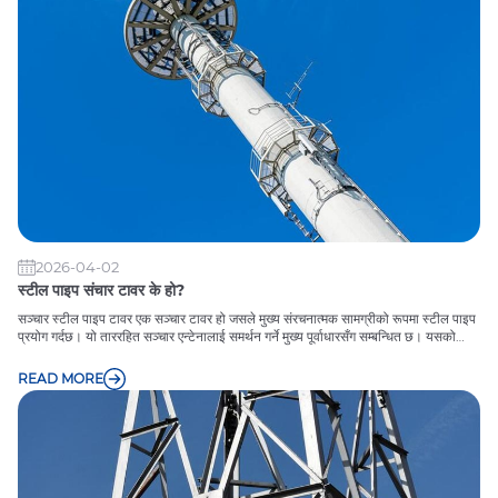
2026-04-02
स्टील पाइप संचार टावर के हो?
सञ्चार स्टील पाइप टावर एक सञ्चार टावर हो जसले मुख्य संरचनात्मक सामग्रीको रूपमा स्टील पाइप
प्रयोग गर्दछ। यो ताररहित सञ्चार एन्टेनालाई समर्थन गर्ने मुख्य पूर्वाधारसँग सम्बन्धित छ। यसको
विशिष्ट प्रतिनिधि तीन पाइप टावर हो, जसमा संरचनात्मक स्थिरता, बलियो हावा प्रतिरोध, र सानो
पदचिह्नको विशेषताहरू छन्। यो मोबाइल संचार र प्रसारण टेलिभिजन जस्ता क्षेत्रहरूमा व्यापक रूपमा
READ MORE
प्रयोग गरिन्छ।