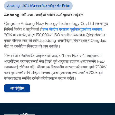
Anbang - 2014 देखि राज्य ग्रिड-स्वीकृत चीन निर्माता
Anbang नयाँ ऊर्जा - तपाईंको ग्लोबल ऊर्जा पूर्वाधार साझेदार
Qingdao Anbang New Energy Technology Co., Ltd एक प्रमुख
चिनियाँ निर्माता र आपूर्तिकर्ता हो
उच्च भोल्टेज प्रसारण पूर्वाधार
र
दूरसंचार समाधान
।
2014 मा स्थापित, हाम्रो 150,000㎡ ISO-प्रमाणित कारखाना Qingdao मा
कुशल वैश्विक रसद को लागि Jiaodong अन्तर्राष्ट्रिय विमानस्थल र Qingdao
पोर्ट को रणनीतिक निकटता को लाभ उठाउँछ।
10+ वर्षको इन्जिनियरिङ उत्कृष्टताको साथ, हामी राज्य ग्रिड र 4 महाद्वीपहरूमा
अन्तर्राष्ट्रिय ग्राहकहरूलाई सेवा दिन्छौं, पूर्ण-श्रृंखला उत्पादन क्षमताहरूसँग R&D
नवाचारलाई संयोजन गर्दै। चीनमा एक विश्वसनीय कारखानाको रूपमा, हामी 750kV
पावर पूर्वाधारको लागि राष्ट्रिय मान्यता प्राप्त प्रमाणपत्रहरू राख्छौं र 200+ दक्ष
पेशेवरहरूद्वारा समर्थित टर्नकी परियोजनाहरू प्रदान गर्दछौं।
थप हेर्नुहोस्