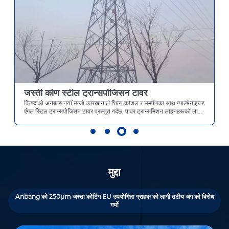
उच्च भोल्टेज कोण स्टील ट्रान्सपोजिसन टावर
किङदाओ, चीन मा स्थित, Anbang नयाँ ऊर्जा बलियो क्षमताहरु संग एक स्रोत
कारखाना हो। सटीक निर्माणको साथ, यसले उच्च भोल्टेज कोण स्टिल ट्रान्सपोजिसन
टावरहरूको अनुसन्धान, डिजाइन, र ठूलो मात्रामा उत्पादनमा ध्यान केन्द्रित गर्दछ,
जसले विश्वव्यापी अल्ट्रा-हाई भोल्टेज प्रसारण परियोजनाहरूको लागि उच्च प्रदर्शन र
अत्यधिक भरपर्दो चरण परिवर्तन समर्थन समाधानहरू प्रदान गर्दछ।
मुद्दा
Anbang को 250μm जस्ता कोटिंग EU उपयोगिता ग्राहक को लागी तटीय जंग को विरोध
गर्यो